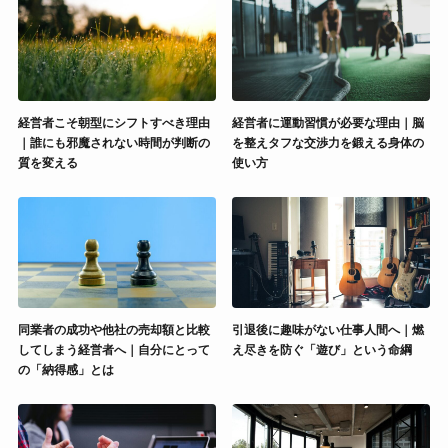
経営者こそ朝型にシフトすべき理由
経営者に運動習慣が必要な理由｜脳
｜誰にも邪魔されない時間が判断の
を整えタフな交渉力を鍛える身体の
質を変える
使い方
同業者の成功や他社の売却額と比較
引退後に趣味がない仕事人間へ｜燃
してしまう経営者へ｜自分にとって
え尽きを防ぐ「遊び」という命綱
の「納得感」とは