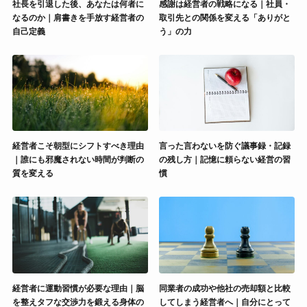
社長を引退した後、あなたは何者に
感謝は経営者の戦略になる｜社員・
なるのか｜肩書きを手放す経営者の
取引先との関係を変える「ありがと
自己定義
う」の力
経営者こそ朝型にシフトすべき理由
言った言わないを防ぐ議事録・記録
｜誰にも邪魔されない時間が判断の
の残し方｜記憶に頼らない経営の習
質を変える
慣
経営者に運動習慣が必要な理由｜脳
同業者の成功や他社の売却額と比較
を整えタフな交渉力を鍛える身体の
してしまう経営者へ｜自分にとって