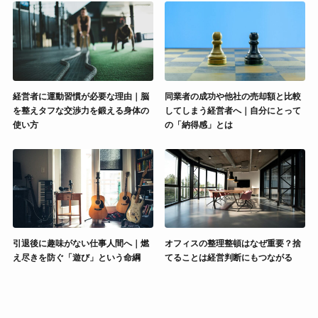
経営者に運動習慣が必要な理由｜脳
同業者の成功や他社の売却額と比較
を整えタフな交渉力を鍛える身体の
してしまう経営者へ｜自分にとって
使い方
の「納得感」とは
引退後に趣味がない仕事人間へ｜燃
オフィスの整理整頓はなぜ重要？捨
え尽きを防ぐ「遊び」という命綱
てることは経営判断にもつながる