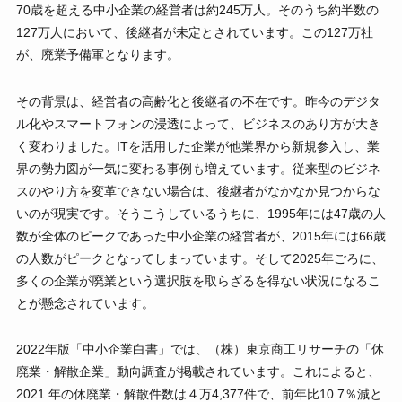
70歳を超える中小企業の経営者は約245万人。そのうち約半数の
127万人において、後継者が未定とされています。この127万社
が、廃業予備軍となります。
その背景は、経営者の高齢化と後継者の不在です。昨今のデジタ
ル化やスマートフォンの浸透によって、ビジネスのあり方が大き
く変わりました。ITを活用した企業が他業界から新規参入し、業
界の勢力図が一気に変わる事例も増えています。従来型のビジネ
スのやり方を変革できない場合は、後継者がなかなか見つからな
いのが現実です。そうこうしているうちに、1995年には47歳の人
数が全体のピークであった中小企業の経営者が、2015年には66歳
の人数がピークとなってしまっています。そして2025年ごろに、
多くの企業が廃業という選択肢を取らざるを得ない状況になるこ
とが懸念されています。
2022年版「中小企業白書」では、（株）東京商工リサーチの「休
廃業・解散企業」動向調査が掲載されています。これによると、
2021 年の休廃業・解散件数は４万4,377件で、前年比10.7％減と