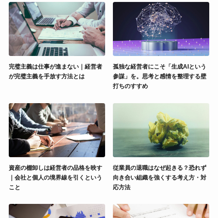
完璧主義は仕事が進まない｜経営者
孤独な経営者にこそ「生成AIという
が完璧主義を手放す方法とは
参謀」を。思考と感情を整理する壁
打ちのすすめ
資産の棚卸しは経営者の品格を映す
従業員の退職はなぜ起きる？恐れず
｜会社と個人の境界線を引くという
向き合い組織を強くする考え方・対
こと
応方法