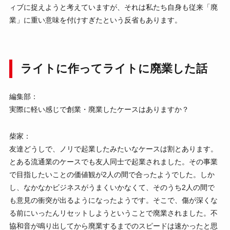
ィブに捉えようと考えていますが、それは私たち自身も従来「廃
業」に重い意味を付けすぎたという反省もあります。
ライトに作ってライトに廃業した話
編集部：
実際に軽い感じで創業・廃業したケースはありますか？
柴家：
友達どうしで、ノリで起業したみたいなケースは割とあります。
とある流通業のケースでも友人同士で起業されました。その事業
で目指したいことの価値観が2人の間で合ったようでした。しか
し、なかなかビジネスがうまくいかなくて、そのうち2人の間で
も意見の衝突が出るようになったようです。そこで、傷が深くな
る前にいったんリセットしようということで廃業されました。不
協和音が鳴り出してから廃業するまでのスピードは速かったと思