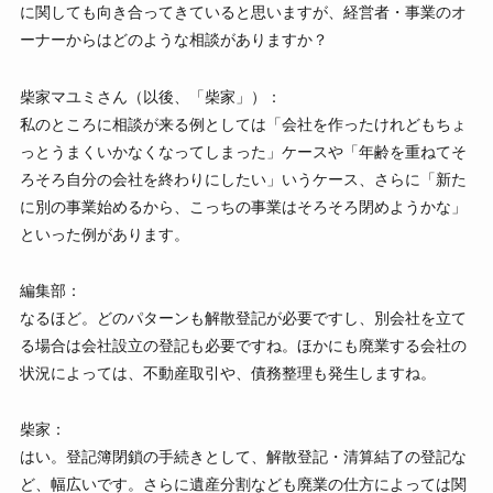
に関しても向き合ってきていると思いますが、経営者・事業のオ
ーナーからはどのような相談がありますか？
柴家マユミさん（以後、「柴家」）：
私のところに相談が来る例としては「会社を作ったけれどもちょ
っとうまくいかなくなってしまった」ケースや「年齢を重ねてそ
ろそろ自分の会社を終わりにしたい」いうケース、さらに「新た
に別の事業始めるから、こっちの事業はそろそろ閉めようかな」
といった例があります。
編集部：
なるほど。どのパターンも解散登記が必要ですし、別会社を立て
る場合は会社設立の登記も必要ですね。ほかにも廃業する会社の
状況によっては、不動産取引や、債務整理も発生しますね。
柴家：
はい。登記簿閉鎖の手続きとして、解散登記・清算結了の登記な
ど、幅広いです。さらに遺産分割なども廃業の仕方によっては関