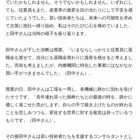
ていたかもしれません。そうでないかもしれません。いずれにし
ても、従業員もまた、産業界の激変を目の当たりにして不安を感
じていたようでした。若い技術者たちは、未来への可能性を求め
て次第に他社へ移り始め、私はそのたびに心を痛めていました」
と田中さんは当時の様子を振り返ります。
田中さんが下した決断は廃業。「いまならしっかりと従業員に退
職金も渡せて、自分にも退職金替わりに資産を残せると考えまし
た。売却も考えましたが、内燃機関に特化した事業にはなかなか
買い手がつきませんでした」（田中さん）。
廃業の日、田中さんは工場を一周し、各機械に静かに別れを告げ
たそうです。「長年連れ添った相棒たちとの最後の時を、静かに
優しく過ごせた気がします。自らの手で築き上げたものが終わる
ことを悲しみつつも、変化する世界に対する敬意は持っているつ
もりです」（田中さん）。
その後田中さんは若い技術者たちを支援するコンサルタントとし